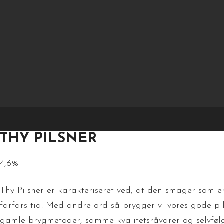
v
THY PILSNER
4,6%
Thy Pilsner er karakteriseret ved, at den smager som 
farfars tid. Med andre ord så brygger vi vores gode 
gamle brygmetoder, samme kvalitetsråvarer og selvføl