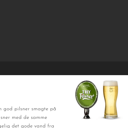
+45 25 11 00 00
|
kbt-consult@hotmail.com
elkommen
vores øl
bestilling
kontakt 
en god pilsner smagte på
pilsner med de samme
gelig det gode vand fra