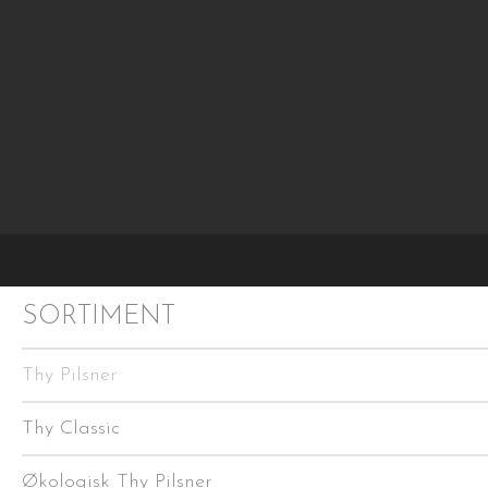
os
SORTIMENT
Thy Pilsner
Thy Classic
Økologisk Thy Pilsner