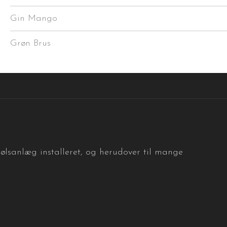
Gin Mango
Grøn Brus
dølsanlæg installeret, og herudover til mange