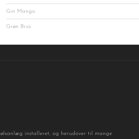
Gin Mango
Grøn Brus
dølsanlæg installeret, og herudover til mange