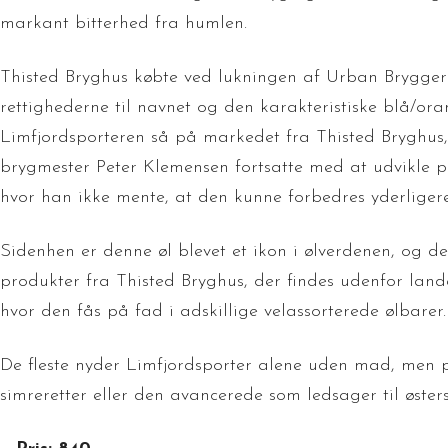
markant bitterhed fra humlen.
Thisted Bryghus købte ved lukningen af Urban Bryggeri
rettighederne til navnet og den karakteristiske blå/ora
Limfjordsporteren så på markedet fra Thisted Bryghus,
brygmester Peter Klemensen fortsatte med at udvikle på
hvor han ikke mente, at den kunne forbedres yderligere
Sidenhen er denne øl blevet et ikon i ølverdenen, og det
produkter fra Thisted Bryghus, der findes udenfor land
hvor den fås på fad i adskillige velassorterede ølbarer.
De fleste nyder Limfjordsporter alene uden mad, men p
simreretter eller den avancerede som ledsager til østers