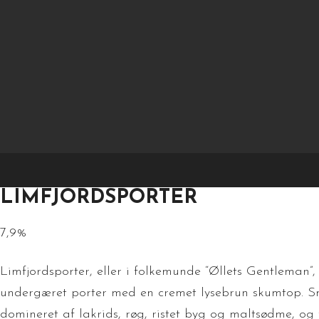
v
LIMFJORDSPORTER
7,9%
Limfjordsporter, eller i folkemunde “Øllets Gentleman”,
undergæret porter med en cremet lysebrun skumtop. 
domineret af lakrids, røg, ristet byg og maltsødme, og