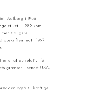
et, Aalborg i 1986
nge etiket. I 1989 kom
 men tidligere
 opskriften indtil 1997,
.
 er et af de relativt få
ets grænser – senest USA,
røv den også til kraftige
.