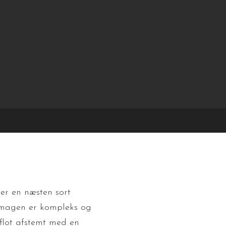
+45 25 11 00 00
|
kbt-consult@hotmail.com
elkommen
vores øl
bestilling
kontakt 
 er en næsten sort
Smagen er kompleks og
 flot afstemt med en