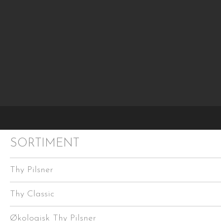
os
SORTIMENT
Thy Pilsner
Thy Classic
Økologisk Thy Pilsner