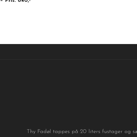
– Pris: 840,-
Thy Fadøl tappes på 20 liters fustager og sæ