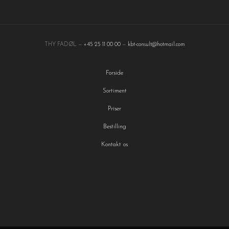
THY FADØL —
+45 25 11 00 00
—
kbt-consult@hotmail.com
Forside
Sortiment
Priser
Bestilling
Kontakt os