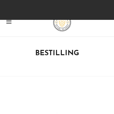
+45 25 11 00 00
|
kbt-consult@hotmail.com
BESTILLING